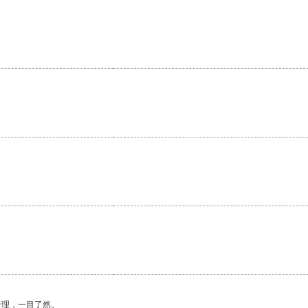
。
。
合理，一目了然。